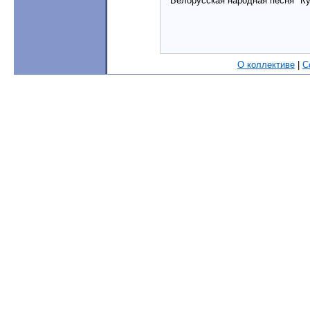
Белорусская народная песня "К
О коллективе
|
С