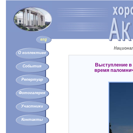
О коллективе
Выступление в
События
время паломнич
Репертуар
Фотогалерея
Участники
Контакты