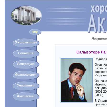
О коллективе
Сальвоторе Ла 
События
Родился 
Репертуар
Окончил
Затем о
хоровог
Фотогалерея
Риме он
Он зако
Италии.
Участники
Как дир
(2001-20
(2005).
Контакты
В Итали
присутс