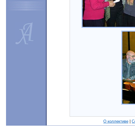
О коллективе
|
С